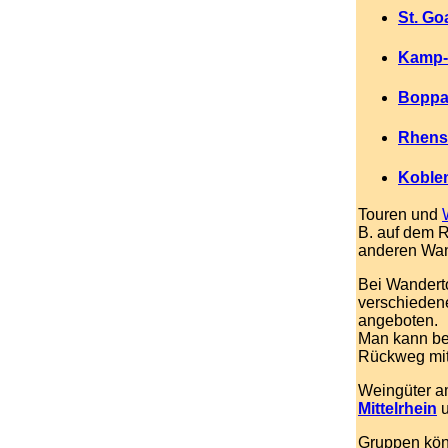
St. Go
Kamp-B
Boppar
Rhens 
Koblen
Touren und
B. auf dem 
anderen Wa
Bei Wandert
verschieden
angeboten.
Man kann bei
Rückweg mit
Weingüter 
Mittelrhein
u
Gruppen kön