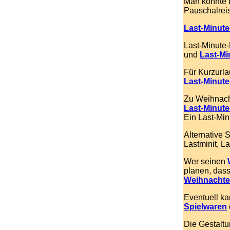
Man könnte 
Pauschalreis
Last-Minut
Last-Minute-
und
Last-Mi
Für Kurzurla
Last-Minute
Zu Weihnach
Last-Minut
Ein Last-Min
Alternative 
Lastminit, L
Wer seinen
planen, das
Weihnacht
Eventuell k
Spielwaren
Die Gestaltu