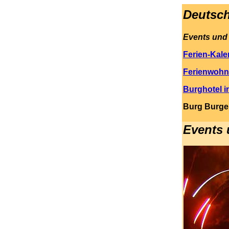
Deutsc
Events und 
Ferien-Kale
Ferienwohn
Burghotel i
Burg Burgen
.
Events 