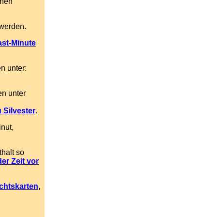
chen
 werden.
ast-Minute
n unter:
n unter
 Silvester
.
nut,
thalt so
er Zeit vor
chtskarten
,