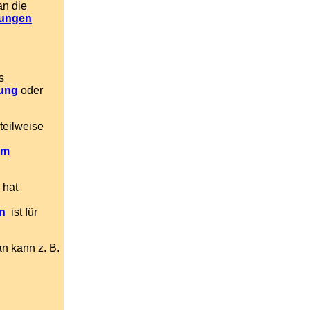
n die
tungen
s
ung
oder
teilweise
im
d
hat
n
ist für
n kann z. B.