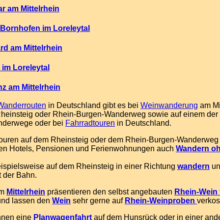
ar am Mittelrhein
ornhofen im Loreleytal
d am Mittelrhein
im Loreleytal
z am Mittelrhein
Wanderrouten
in Deutschland gibt es bei
Weinwanderung
am Mit
Rheinsteig oder Rhein-Burgen-Wanderweg sowie auf einem der 
nderwege oder bei
Fahrradtouren
in Deutschland.
ouren auf dem Rheinsteig oder dem Rhein-Burgen-Wanderweg 
en Hotels, Pensionen und Ferienwohnungen auch
Wandern o
spielsweise auf dem Rheinsteig in einer Richtung
wandern
un
 der Bahn.
am
Mittelrhein
präsentieren den selbst angebauten
Rhein-Wein
nd lassen den
Wein
sehr gerne auf
Rhein-Weinproben
verkos
nen eine
Planwagenfahrt
auf dem Hunsrück oder in einer and