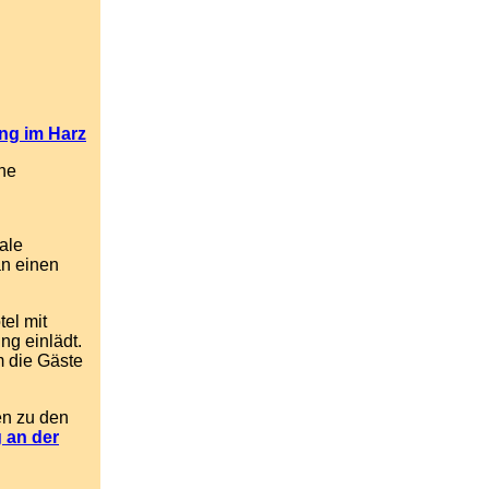
ng im Harz
ne
eale
an einen
tel mit
ng einlädt.
 die Gäste
en zu den
 an der