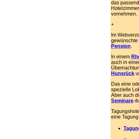
das passen
Hotelzimmer
vornehmen.
+
Im Webverze
gewünschte
Pension
.
In einem
Rhe
auch in eine
Übernachtun
Hunsrück
u
Das eine od
spezielle Lok
Aber auch di
Seminare
du
Tagungshote
eine Tagung
Tagun