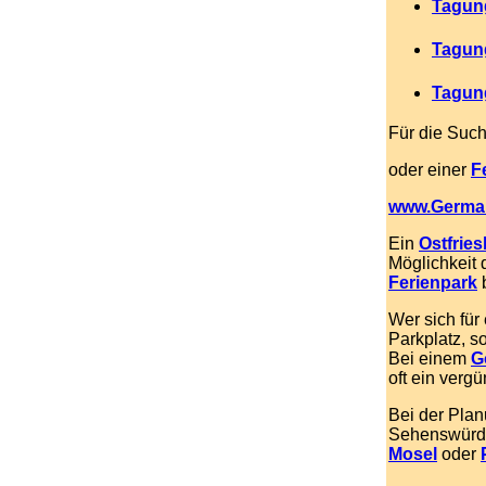
Tagun
Tagung
Tagun
Für die Suc
oder einer
F
www.Germa
Ein
Ostfries
Möglichkeit
Ferienpark
b
Wer sich für
Parkplatz, s
Bei einem
G
oft ein verg
Bei der Pla
Sehenswürdi
Mosel
oder