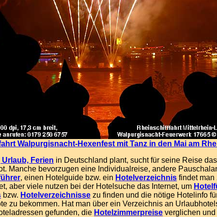
fahrt Walpurgisnacht-Hexenfest mit Tanz in den Mai am Rhe
 Urlaub, Ferien
in Deutschland plant, sucht für seine Reise d
t. Manche bevorzugen eine Individualreise, andere
Pauschala
führer
, einen
Hotelguide bzw. ein
Hotelverzeichnis
findet man 
net, aber viele nutzen bei der Hotelsuche das Internet, um
Hotelf
s
bzw.
Hotelverzeichnisse
zu finden und die
nötige Hotelinfo fü
te zu bekommen. Hat man über ein Verzeichnis an Urlaubhotel
teladressen gefunden, die
Hotelzimmerpreise
verglichen und 