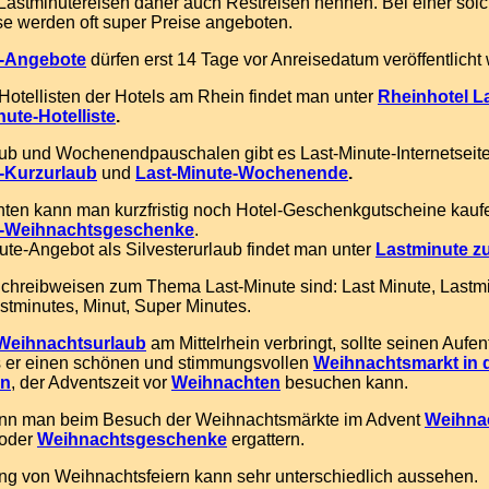
Lastminutereisen daher auch Restreisen nennen. Bei einer sol
e werden oft super Preise angeboten.
e-Angebote
dürfen erst 14 Tage vor Anreisedatum veröffentlicht
Hotellisten der Hotels am Rhein findet man unter
Rheinhotel L
nute-Hotelliste
.
ub und Wochenendpauschalen gibt es Last-Minute-Internetseite
-Kurzurlaub
und
Last-Minute-Wochenende
.
ten kann man kurzfristig noch Hotel-Geschenkgutscheine kaufe
e-Weihnachtsgeschenke
.
ute-Angebot als Silvesterurlaub findet man unter
Lastminute zu
Schreibweisen zum Thema Last-Minute sind: Last Minute, Lastmi
astminutes, Minut, Super Minutes.
Weihnachtsurlaub
am Mittelrhein verbringt, sollte seinen Aufen
s er einen schönen und stimmungsvollen
Weihnachtsmarkt in d
en
, der Adventszeit vor
Weihnachten
besuchen kann.
ann man beim Besuch der Weihnachtsmärkte im Advent
Weihna
oder
Weihnachtsgeschenke
ergattern.
ng von Weihnachtsfeiern kann sehr unterschiedlich aussehen.