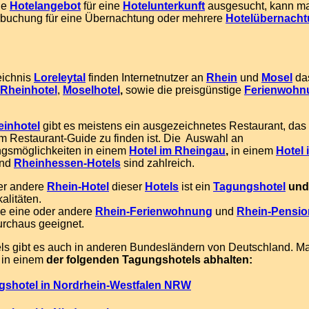
de
Hotelangebot
für eine
Hotelunterkunft
ausgesucht, kann ma
buchung für eine Übernachtung oder mehrere
Hotelübernach
ichnis
Loreleytal
finden Internetnutzer an
Rhein
und
Mosel
da
Rheinhotel
,
Moselhotel
,
sowie die preisgünstige
Ferienwohn
inhotel
gibt es meistens ein ausgezeichnetes Restaurant, das 
m Restaurant-Guide zu finden ist. Die Auswahl an
gsmöglichkeiten in einem
Hotel im
Rheingau
,
in einem
Hotel 
nd
Rheinhessen-Hotels
sind zahlreich.
er andere
Rhein-Hotel
dieser
Hotels
ist ein
Tagungshotel
un
alitäten.
e eine oder andere
Rhein-Ferienwohnung
und
Rhein-Pensio
rchaus geeignet.
ls gibt es auch in anderen Bundesländern von Deutschland. Ma
 in einem
der folgenden Tagungshotels abhalten:
gshotel in Nordrhein-Westfalen NRW