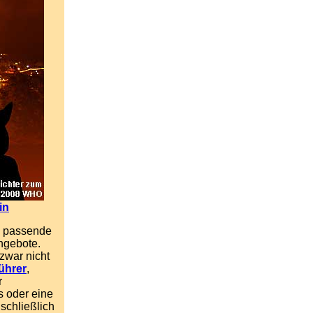
in
as passende
ngebot
e.
zwar nicht
ührer
,
r
s oder eine
schließlich