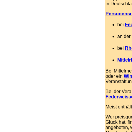
in Deutschl
Personensc
bei
Fe
an der
bei
Rh
Mittel
Bei Mittelrh
oder ein
Win
Veranstaltun
Bei der Vera
Federweiss
Meist enthäl
Wer preisgü
Glück hat, f
angeboten, w