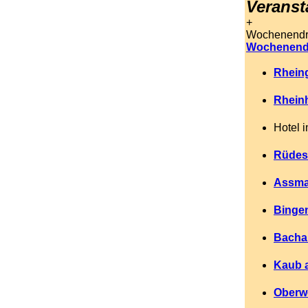
Veranst
+
Wochenendrei
Wochenend
Rhein
Rheinh
Hotel 
Rüdesh
Assma
Bingen
Bachar
Kaub a
Oberwe