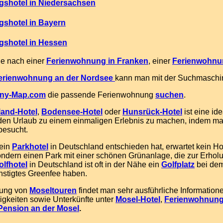
gshotel in Niedersachsen
shotel in Bayern
gshotel in Hessen
he nach einer
Ferienwohnung in Franken
, einer
Ferienwohnu
erienwohnung an der Nordse
e
kann man mit der Suchmaschi
ny-Map.com
die passende Ferienwohnung
suchen
.
land-Hotel
,
Bodensee-Hotel
oder
Hunsrück-Hotel
ist eine id
 den Urlaub zu einem einmaligen Erlebnis zu machen, indem m
esucht.
 ein
Parkhotel
in Deutschland entschieden hat, erwartet kein Ho
ondern einen Park mit einer schönen Grünanlage, die zur Erholu
olfhotel
in Deutschland ist oft in der Nähe ein
Golfplatz
bei dem
ünstigtes Greenfee haben.
nung von
Moseltouren
findet man sehr ausführliche Information
gkeiten sowie Unterkünfte unter
Mosel-Hotel
,
Ferienwohnung
Pension an der Mosel
.