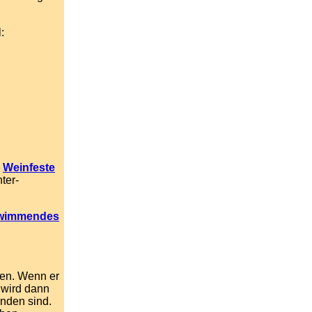
:
e
Weinfeste
ter-
wimmendes
sen. Wenn er
 wird dann
anden sind.