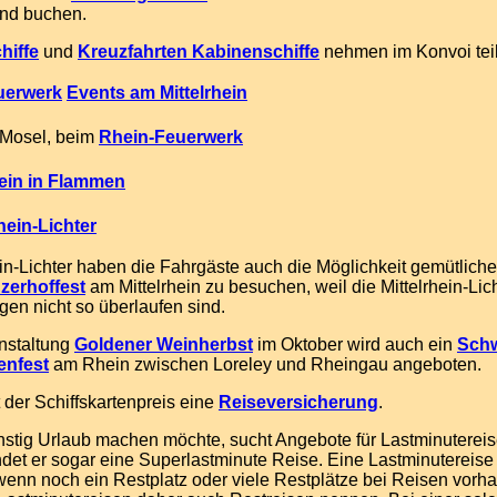
and buchen.
hiffe
und
Kreuzfahrten Kabinenschiffe
nehmen im Konvoi teil
uerwerk
Events am Mittelrhein
 Mosel, beim
Rhein-Feuerwerk
ein in Flammen
rhein-Lichter
ein-Lichter haben die Fahrgäste auch die Möglichkeit gemütlich
zerhoffest
am Mittelrhein zu besuchen, weil die Mittelrhein-Lich
gen nicht so überlaufen sind.
nstaltung
Goldener Weinherbst
im Oktober wird auch ein
Sch
enfest
am Rhein zwischen Loreley und Rheingau angeboten.
t der Schiffskartenpreis eine
Reiseversicherung
.
nstig Urlaub machen möchte, sucht Angebote für Lastminuterei
indet er sogar eine Superlastminute Reise. Eine Lastminutereise
enn noch ein Restplatz oder viele Restplätze bei Reisen vorh