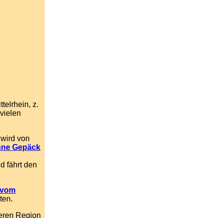
telrhein, z.
vielen
wird von
hne Gepäck
d fährt den
 vom
ten.
eren Region